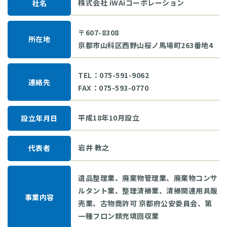
株式会社 iWAiコーポレーション
社名
〒607-8308
所在地
京都市山科区西野山桜ノ馬場町263番地4
TEL：075-591-9062
連絡先
FAX：075-593-0770
平成18年10月設立
設立年月日
岩井 教之
代表者
遺品整理業、廃棄物管理業、廃棄物コンサ
ルタント業、整理清掃業、清掃関連用具販
事業内容
売業、古物商許可 京都府公安委員会、第
一種フロン類充填回収業